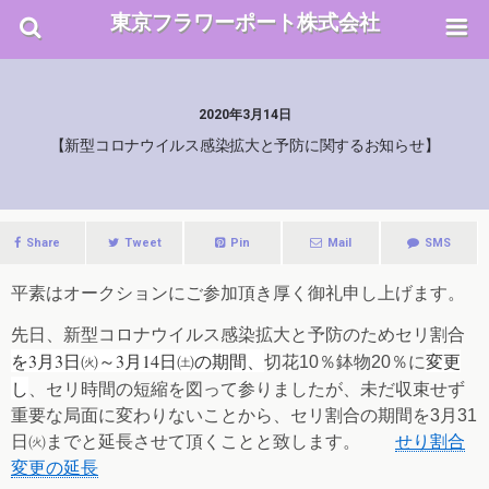
東京フラワーポート株式会社
2020年3月14日
【新型コロナウイルス感染拡大と予防に関するお知らせ】
Share
Tweet
Pin
Mail
SMS
平素はオークションにご参加頂き厚く御礼申し上げます。
先日、新型コロナウイルス感染拡大と予防のためセリ割合
を
3月3日㈫～3月14日㈯の期間、
変更
切花10％鉢物20％に
し
、セリ時間の短縮を図って参りましたが、未だ収束せず
重要な局面に変わりないことから、セリ割合の期間を3月31
日㈫までと延長させて頂くことと致します。
せり割合
変更の延長