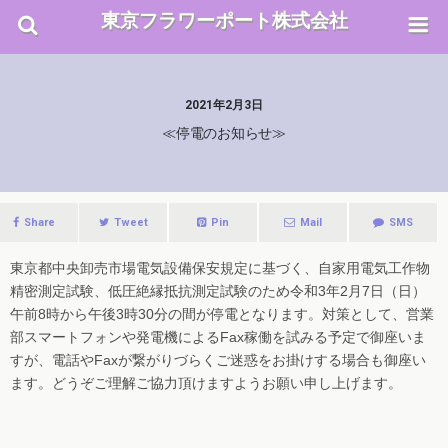
東京フラワーポート株式会社
2021年2月3日
≪停電のお知らせ≫
Share
Tweet
Pin
Mail
SMS
東京都中央卸売市場電気設備保安規定に基づく、自家用電気工作物
精密測定試験、低圧絶縁抵抗測定試験のため令和3年2月7日（日）
午前8時から午後3時30分の間が停電となります。対策として、営業
部スマートフォンや発電機によるFax稼働を試みる予定で御座いま
すが、電話やFaxが繋がりづらくご迷惑をお掛けする場合も御座い
ます。どうぞご理解ご協力頂けますようお願い申し上げます。