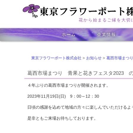
花から始まるご縁を大切
コ
ホーム
企業情報
メインメニュー
ン
テ
ン
東京フラワーポート株式会社
>
お知らせ
>
葛西市場まつり
ツ
へ
葛西市場まつり 青果と花きフェスタ2023 
移
４年ぶりの葛西市場まつりが開催されます。
動
2023年11月19日(日) 9：00～12：30
日頃の感謝を込めて地域の方々に楽しんでいただけるよ
是非ともご来場お待ちしております。