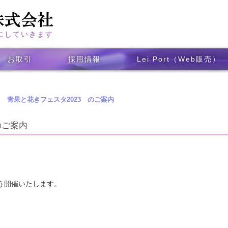
にしていきます
お取引
採用情報
Lei Port（Web販売）
 青果と花きフェスタ2023 のご案内
のご案内
う開催いたします。